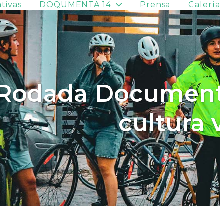
ativas
DOQUMENTA 14
Prensa
Galerí
Rodada Documenta
cultura v