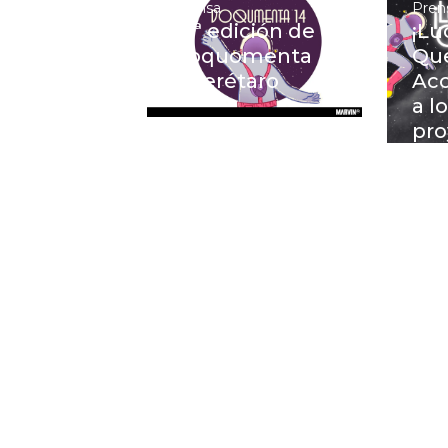
Prensa
Pren
14ª edición de
¡Lu
Doquomenta
Que
Querétaro
Acc
a l
pro
fin
qui
con
pit