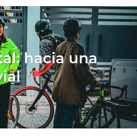
a
l: hacia una
ial