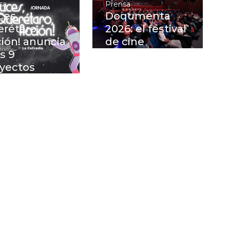
sa
Prensa
ces,
Doqumenta
rétaro,
2026: el festival
ión! anuncia
de cine
os 9
documental de
yectos
Querétaro
alistas de su
proyectará 95
nto
películas
curso de
ching