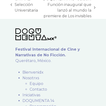
Selección
Función inaugural que
previous
next
Universitaria
lanzó al mundo la
post:
post:
premiere de Los invisibles
Festival Internacional de Cine y
Narrativas de No Ficción.
Querétaro, México.
Bienvenidx
Nosotrxs
Equipo
Contacto
Iniciativas
DOQUMENTA 14