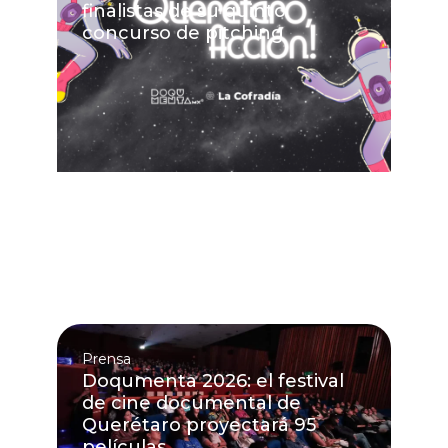
finalistas de su quinto
concurso de pitching
Prensa
Doqumenta 2026: el festival
de cine documental de
Querétaro proyectará 95
películas