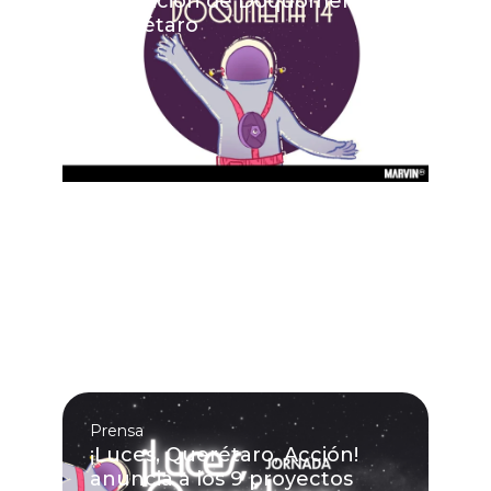
14ª edición de Doquomenta
Querétaro
Prensa
¡Luces, Querétaro, Acción!
anuncia a los 9 proyectos