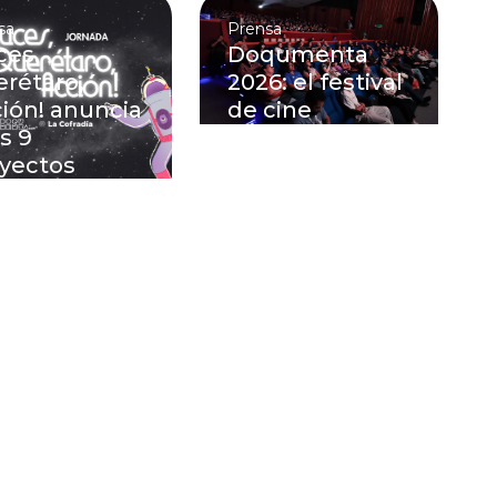
sa
Prensa
ces,
Doqumenta
rétaro,
2026: el festival
ión! anuncia
de cine
os 9
documental de
yectos
Querétaro
alistas de su
proyectará 95
nto
películas
curso de
ching