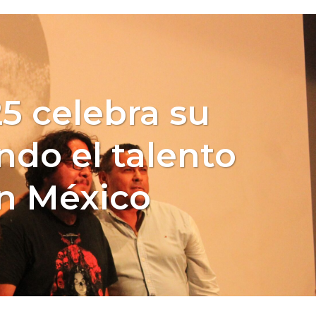
a
 celebra su
ndo el talento
n México