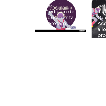
Prensa
Pren
14ª edición de
¡Lu
Doquomenta
Que
Querétaro
Acc
a l
pro
fin
qui
con
pit