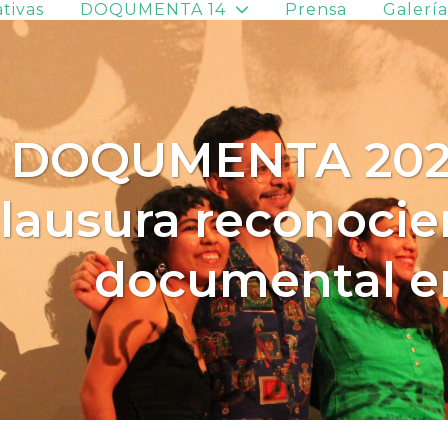
ativas
DOQUMENTA 14
Prensa
Galerí
DOQUMENTA 2025
lausura reconocie
documental e