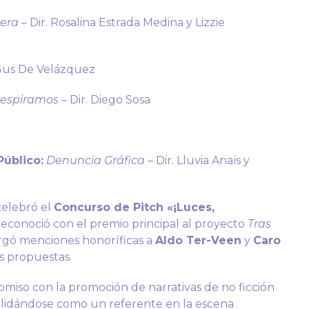
tera
– Dir. Rosalina Estrada Medina y Lizzie
 Gus De Velázquez
respiramos
– Dir. Diego Sosa
Público:
Denuncia Gráfica
– Dir. Lluvia Anaïs y
celebró el
Concurso de Pitch «¡Luces,
reconoció con el premio principal al proyecto
Tras
orgó menciones honoríficas a
Aldo Ter-Veen
y
Caro
us propuestas.
miso con la promoción de narrativas de no ficción
solidándose como un referente en la escena