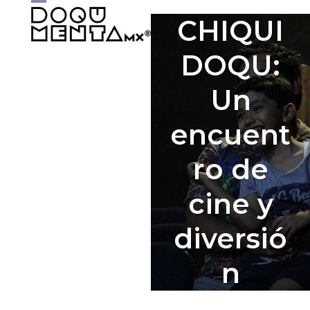
Skip
Open
Close
CHIQUI
to
mobile
mobile
content
DOQU:
menu
menu
Un
encuent
ro de
cine y
diversió
n