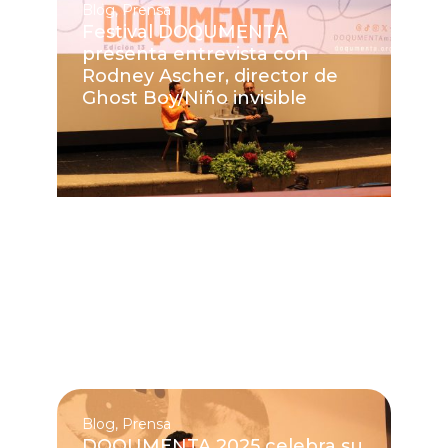
Blog
,
Prensa
Festival DOQUMENTA
presenta entrevista con
Rodney Ascher, director de
Ghost Boy/Niño invisible
Blog
,
Prensa
DOQUMENTA 2025 celebra su