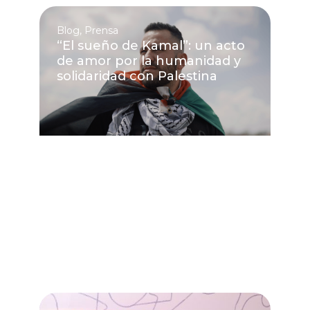
Blog
,
Prensa
“El sueño de Kamal”: un acto
de amor por la humanidad y
solidaridad con Palestina