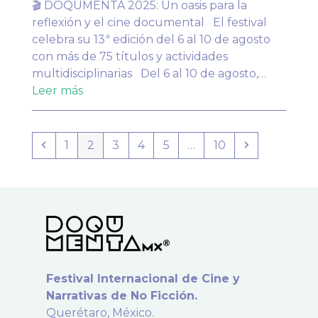
🎬 DOQUMENTA 2025: Un oasis para la
reflexión y el cine documental El festival
celebra su 13ª edición del 6 al 10 de agosto
con más de 75 títulos y actividades
multidisciplinarias Del 6 al 10 de agosto,…
Leer más
Anterior
Page
Page
Page
Page
Page
Page
Siguiente
1
2
3
4
5
…
10
Festival Internacional de Cine y
Narrativas de No Ficción.
Querétaro, México.