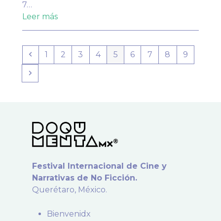
7…
Leer más
Anterior
Page
Page
Page
Page
Page
Page
Page
Page
Page
1
2
3
4
5
6
7
8
9
Siguiente
Festival Internacional de Cine y
Narrativas de No Ficción.
Querétaro, México.
Bienvenidx