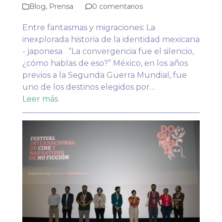
Blog
,
Prensa
0 comentarios
Entre fantasmas y migraciones: La
inexplorada historia de la identidad mexicana
- japonesa “La convergencia fue el silencio,
¿cómo hablas de eso?” México, en los años
previos a la Segunda Guerra Mundial, fue
uno de los destinos elegidos por…
Leer más