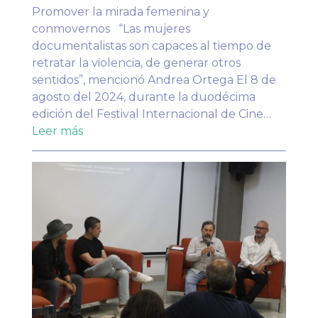
Promover la mirada femenina y
conmovernos “Las mujeres
documentalistas son capaces al tiempo de
retratar la violencia, de generar otros
sentidos”, mencionó Andrea Ortega El 8 de
agosto del 2024, durante la duodécima
edición del Festival Internacional de Cine…
Leer más