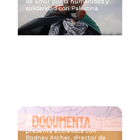
de amor por la humanidad y
solidaridad con Palestina
Blog
,
Prensa
Festival DOQUMENTA
presenta entrevista con
Rodney Ascher, director de