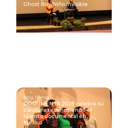
Ghost Boy/Niño invisible
Blog
,
Prensa
DOQUMENTA 2025 celebra su
clausura reconociendo el
talento documental en
México