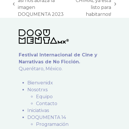
así nos abraza la
CHIMAL ya está
previous
next
imagen
listo para
post:
post:
DOQUMENTA 2023
habitarnos!
Festival Internacional de Cine y
Narrativas de No Ficción.
Querétaro, México.
Bienvenidx
Nosotrxs
Equipo
Contacto
Iniciativas
DOQUMENTA 14
Programación